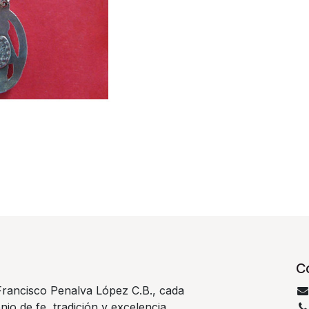
C
rancisco Penalva López C.B., cada
nio de fe, tradición y excelencia