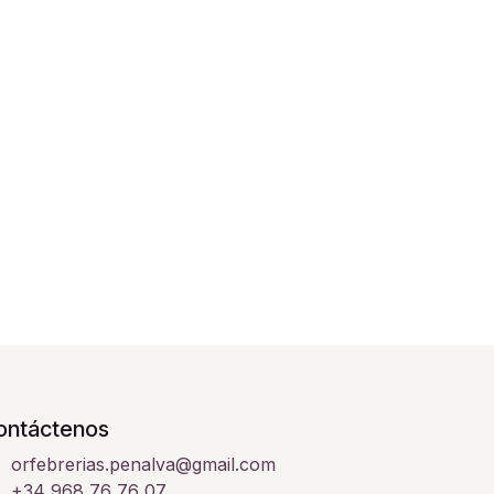
ontáctenos
orfebrerias.penalva@gmail.com
+34 968 76 76 07