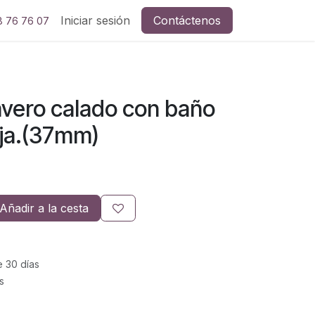
Iniciar sesión
Contáctenos
8 76 76 07
avero calado con baño
eja.(37mm)
Añadir a la cesta
e 30 días
s