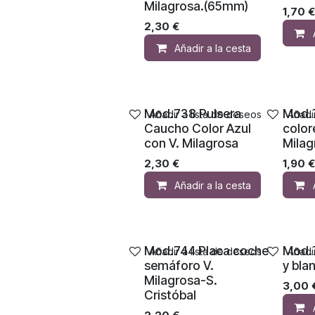
Milagrosa.(65mm)
1,70
€
2,30
€
Añadir a la cesta
Mod.738 Pulsera
Mod.7
Añadir a lista de deseos
Añadi
Caucho Color Azul
colore
con V. Milagrosa
Milag
2,30
€
1,90
€
Añadir a la cesta
Mod.744 Placa coche
Mod.
Añadir a lista de deseos
Añadi
semáforo V.
y bla
Milagrosa-S.
3,00
Cristóbal