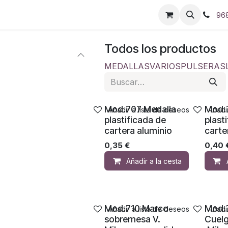
96
Todos los productos
MEDALLAS
VARIOS
PULSERAS
Mod.707 Medalla
Mod.
Añadir a lista de deseos
Añadi
plastificada de
plast
cartera aluminio
carte
0,35
€
0,40
Añadir a la cesta
Mod.710 Marco
Mod.7
Añadir a lista de deseos
Añadi
sobremesa V.
Cuelg