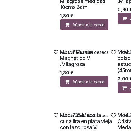
Milagrosa medidas
.Mila
10cmx 6cm
0,60
1,80
€
Añadir a la cesta
Mod.717 Imán
Mod.
Añadir a lista de deseos
Añadi
Magnético V
bolso
.Milagrosa
estuc
(45m
1,30
€
2,00
Añadir a la cesta
Mod.725 Medalla
Mod.7
Añadir a lista de deseos
Añadi
cuna lira en plata vieja
Crist
con lazo rosa V.
Medal