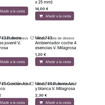
x 25 mm)
14,00
€
Añadir a la cesta
Añadir a la cesta
42 Pulsera
Mod.743
r a lista de deseos
Añadir a lista de deseos
s juvenil V.
Ambientador coche 4
rosa
esencias V. Milagrosa
1,20
€
Añadir a la cesta
Añadir a la cesta
745 Cordón Azul
Mod.746 Pulsera Azul
r a lista de deseos
Añadir a lista de deseos
nco
y blanca V. Milagrosa
€
2,30
€
Añadir a la cesta
Añadir a la cesta