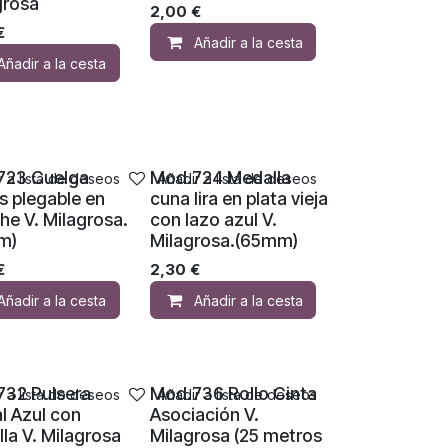
grosa
2,00
€
€
Añadir a la cesta
Añadir a la cesta
723 Cuelga
Mod.724 Medalla
r a lista de deseos
Añadir a lista de deseos
s plegable en
cuna lira en plata vieja
he V. Milagrosa.
con lazo azul V.
m)
Milagrosa.(65mm)
€
2,30
€
Añadir a la cesta
Añadir a la cesta
32 Pulsera
Mod.736 Rollo Cinta
r a lista de deseos
Añadir a lista de deseos
al Azul con
Asociación V.
la V. Milagrosa
Milagrosa (25 metros