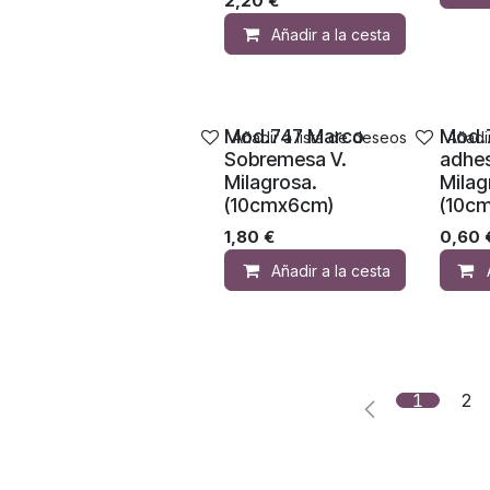
2,20
€
Añadir a la cesta
Mod.747 Marco
Mod.
Añadir a lista de deseos
Añadi
Sobremesa V.
adhes
Milagrosa.
Milag
(10cmx6cm)
(10c
1,80
€
0,60
Añadir a la cesta
1
2