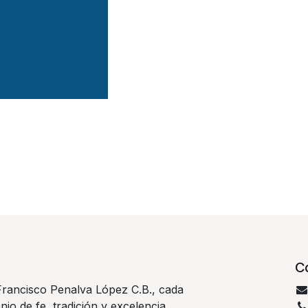
C
rancisco Penalva López C.B., cada
nio de fe, tradición y excelencia