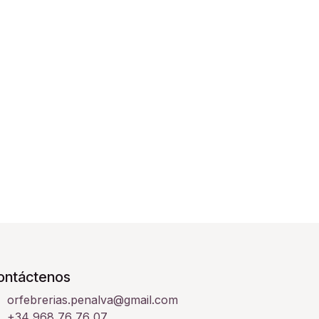
ontáctenos
orfebrerias.penalva@gmail.com
+34 968 76 76 07