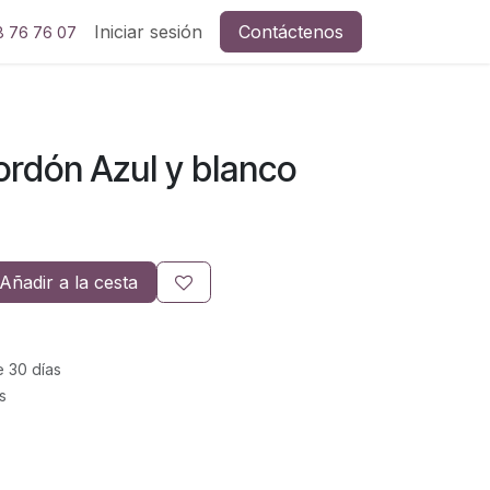
Iniciar sesión
Contáctenos
8 76 76 07
rdón Azul y blanco
Añadir a la cesta
e 30 días
s