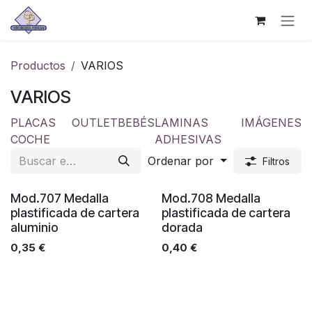
Ir al contenido
Productos
VARIOS
VARIOS
PLACAS
OUTLET
BEBÉS
LAMINAS
IMÁGENES
COCHE
ADHESIVAS
Ordenar por
Filtros
Mod.707 Medalla
Mod.708 Medalla
plastificada de cartera
plastificada de cartera
aluminio
dorada
0,35
€
0,40
€