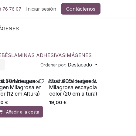
Iniciar sesión
Contáctenos
8 76 76 07
ÁGENES
EBÉS
LAMINAS ADHESIVAS
IMÁGENES
Destacado
Ordenar por:
d.604 Imagen
Mod.609 Imagen V.
ir a lista de deseos
Añadir a lista de deseos
rgen Milagrosa en
Milagrosa escayola
or (12 cm Altura)
color (20 cm altura)
00
€
19,00
€
Añadir a la cesta