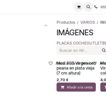
96
Productos
VARIOS
IM
IMÁGENES
PLACAS COCHE
OUTLET
B
Mod.603 Virgen con
Mo
Añadir a lista de deseos
Añad
peana en plata vieja
Vi
(7 cm altura)
col
2,70
€
4,
Añadir a la cesta