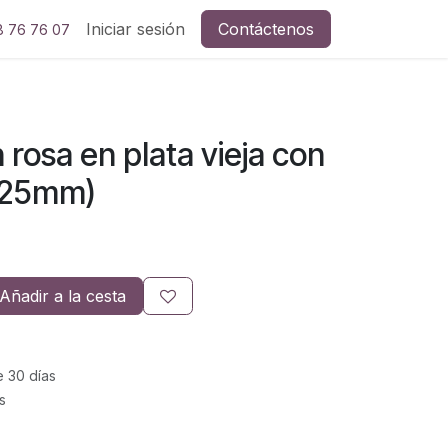
Iniciar sesión
Contáctenos
8 76 76 07
 rosa en plata vieja con
.(25mm)
Añadir a la cesta
e 30 días
s