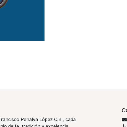
C
rancisco Penalva López C.B., cada
nio de fe, tradición y excelencia