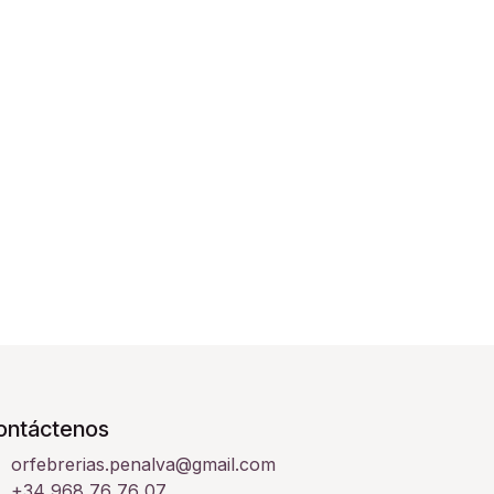
ontáctenos
orfebrerias.penalva@gmail.com
+34 968 76 76 07