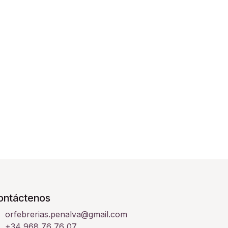
ontáctenos
orfebrerias.penalva@gmail.com
+34 968 76 76 07