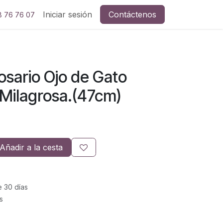
Iniciar sesión
Contáctenos
8 76 76 07
sario Ojo de Gato
 Milagrosa.(47cm)
Añadir a la cesta
e 30 días
s