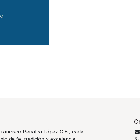
C
rancisco Penalva López C.B., cada
nio de fe, tradición y excelencia